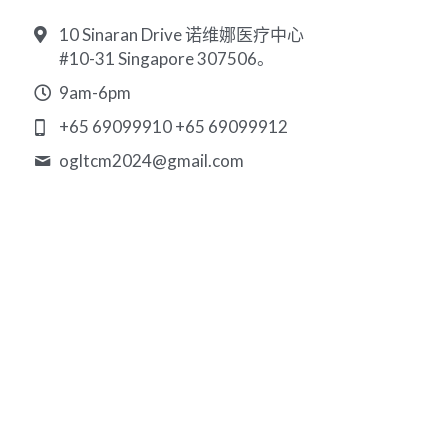
10 Sinaran Drive 诺维娜医疗中心
Bahasa Indonesia
#10-31 Singapore 307506。
Français
9am-6pm
+65 69099910 +65 69099912
日本語
ogltcm2024@
gmail.com